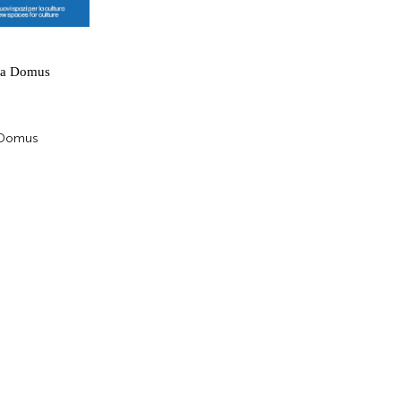
sta Domus
 Domus