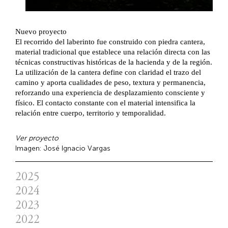
Nuevo proyecto
Nuevo proyecto
El diseño del Rosso se concibe como un “listening
El recorrido del laberinto fue construido con piedra cantera,
bar
”
ubicado
discretamente
detrás de la cocina de un
material tradicional que establece una relación directa con las
restaurante, estableciendo una sensación de escape y
técnicas constructivas históricas de la hacienda y de la región.
descubrimiento para los visitantes. Esta condición oculta
La utilización de la cantera define con claridad el trazo del
enmarca al bar como un destino que se revela y no se
camino y aporta cualidades de peso, textura y permanencia,
anuncia, reforzando su carácter íntimo e inmersivo.
reforzando una experiencia de desplazamiento consciente y
físico. El contacto constante con el material intensifica la
Ver proyecto
relación entre cuerpo, territorio y temporalidad.
Imagen: José Ignacio Vargas
Ver proyecto
Imagen: José Ignacio Vargas
2025
2024
Nuevo proyecto | Lorenzo
2023
Nuevo proyecto | Coqueto
Masala y Maiz | Yinjispace
11/25/2025
2022
Pabellón de Alberca | gooood
Pool Pavilion | Architecture Lab
Un Faithful Reinstatement | Mackintosh